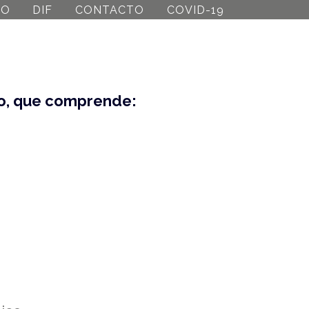
MO
DIF
CONTACTO
COVID-19
ado, que comprende: